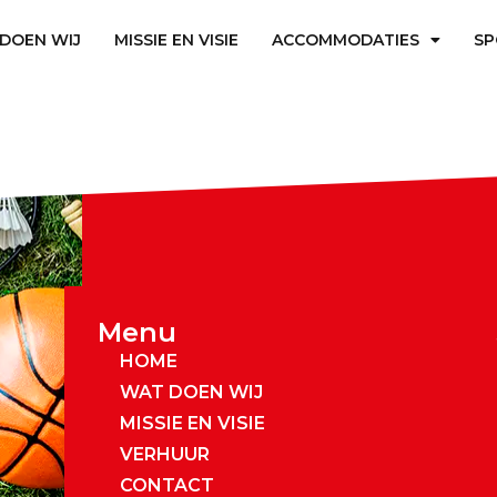
welkom@spo
DOEN WIJ
MISSIE EN VISIE
ACCOMMODATIES
S
Menu
HOME
WAT DOEN WIJ
MISSIE EN VISIE
VERHUUR
CONTACT