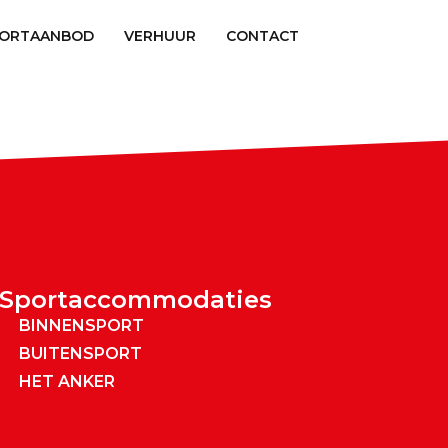
rtstichting.org
046 45 18 770
Vacatures
PORTAANBOD
VERHUUR
CONTACT
Sportaccommodaties
BINNENSPORT
BUITENSPORT
HET ANKER