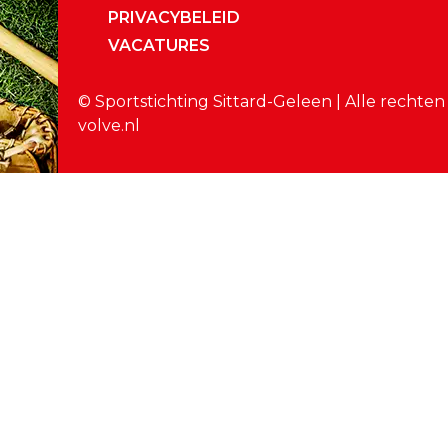
PRIVACYBELEID
VACATURES
© Sportstichting Sittard-Geleen | Alle rechte
volve.nl