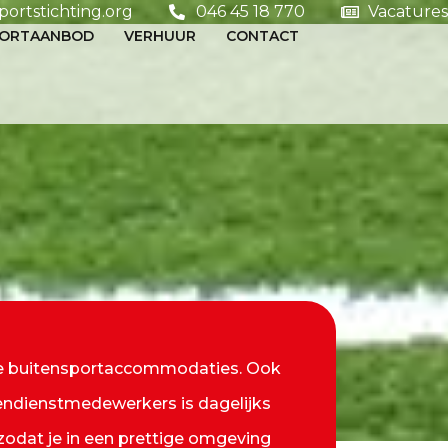
rtstichting.org
046 45 18 770
Vacatures
PORTAANBOD
VERHUUR
CONTACT
alle buitensportaccommodaties. Ook
tendienstmedewerkers is dagelijks
zodat je in een prettige omgeving