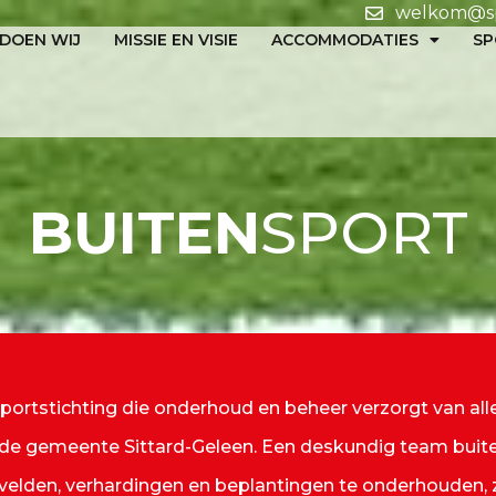
welkom@spo
DOEN WIJ
MISSIE EN VISIE
ACCOMMODATIES
S
BUITEN
SPORT
 Sportstichting die onderhoud en beheer verzorgt van 
n de gemeente Sittard-Geleen. Een deskundig team bui
 velden, verhardingen en beplantingen te onderhouden, 