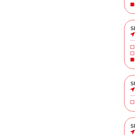
S
S
S