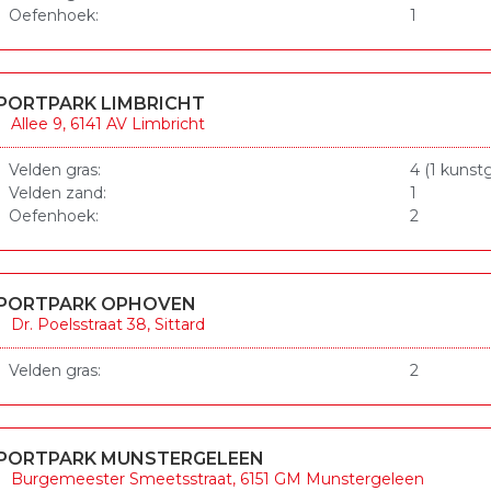
Oefenhoek:
1
PORTPARK LIMBRICHT
Allee 9, 6141 AV Limbricht
Velden gras:
4 (1 kunstg
Velden zand:
1
Oefenhoek:
2
PORTPARK OPHOVEN
Dr. Poelsstraat 38, Sittard
Velden gras:
2
PORTPARK MUNSTERGELEEN
Burgemeester Smeetsstraat, 6151 GM Munstergeleen