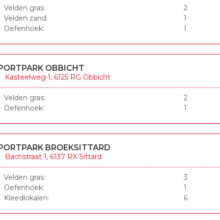
Velden gras:
2
Velden zand:
1
Oefenhoek:
1
PORTPARK OBBICHT
Kasteelweg 1, 6125 RG Obbicht
Velden gras:
2
Oefenhoek:
1
PORTPARK BROEKSITTARD
Bachstraat 1, 6137 RX Sittard
Velden gras:
3
Oefenhoek:
1
Kleedlokalen:
6