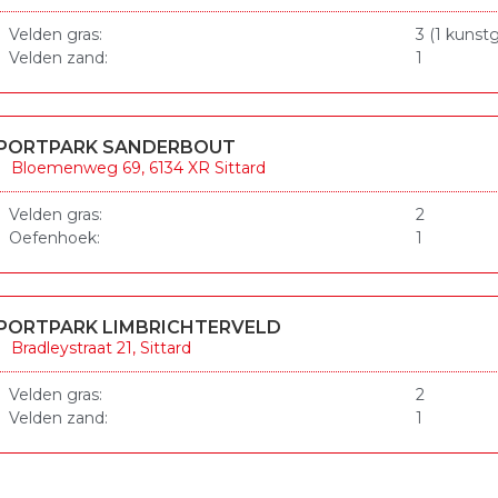
Velden gras:
3 (1 kunstg
Velden zand:
1
PORTPARK SANDERBOUT
Bloemenweg 69, 6134 XR Sittard
Velden gras:
2
Oefenhoek:
1
PORTPARK LIMBRICHTERVELD
Bradleystraat 21, Sittard
Velden gras:
2
Velden zand:
1