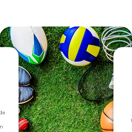
 de
en