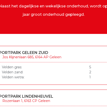
. Naast het dagelijkse en wekelijkse onderhoud, wordt 
jaar groot onderhoud gepleegd.
PORTPARK GELEEN ZUID
Jos Klijnenlaan 685, 6164 AP Geleen
Velden gras:
5
Velden zand:
2
Velden wetra:
1
PORTPARK LINDENHEUVEL
Rozenlaan 1, 6163 CP Geleen