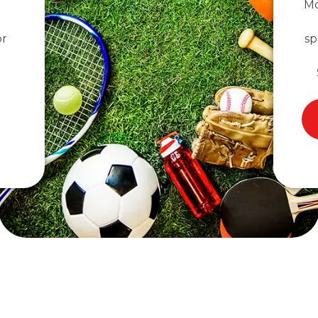
Mo
or
sp