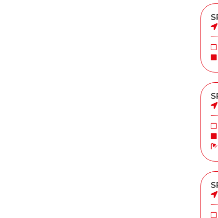
S
S
S