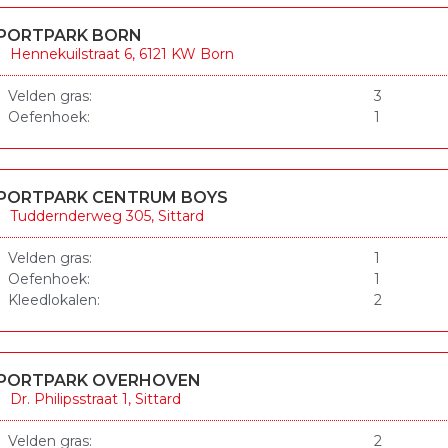
PORTPARK BORN
Hennekuilstraat 6, 6121 KW Born
Velden gras:
3
Oefenhoek:
1
PORTPARK CENTRUM BOYS
Tuddernderweg 305, Sittard
Velden gras:
1
Oefenhoek:
1
Kleedlokalen:
2
PORTPARK OVERHOVEN
Dr. Philipsstraat 1, Sittard
Velden gras:
2